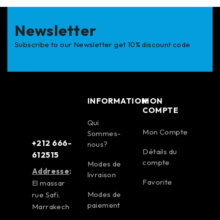
Newsletter
Subscribe to our Newsletter get 10% discount code
INFORMATION
MON
COMPTE
Qui
Mon Compte
Sommes-
+212 666-
nous?
Détails du
612515
compte
Modes de
Addresse
:
livraison
Favorite
El massar
Modes de
rue Safi.
paiement
Marrakech