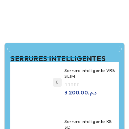
SERRURES INTELLIGENTES
Serrure intelligente VR8
SLIM
sur 5
3,200.00
د.م.
Serrure intelligente K8
3D