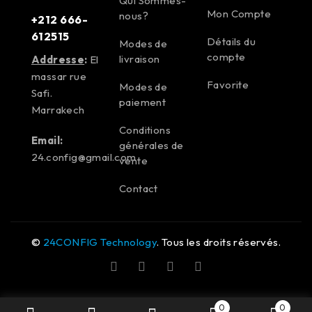
Qui Sommes-
Mon Compte
nous?
+212 666-
612515
Détails du
Modes de
compte
livraison
Addresse
:
El
massar rue
Favorite
Modes de
Safi.
paiement
Marrakech
Conditions
Email:
générales de
24.config@gmail.com
vente
Contact
©
24CONFIG Technology
. Tous les droits réservés.
0
0