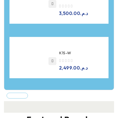
sur 5
3,500.00
د.م.
K1S-W
sur 5
2,499.00
د.م.