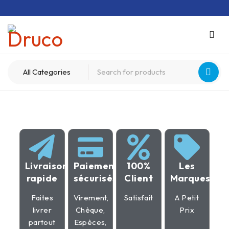
Livraison
Paiement
100%
Les
rapide
sécurisés
Client
Marques
Faites
Virement,
Satisfait
A Petit
livrer
Chèque,
Prix
partout
Espèces,