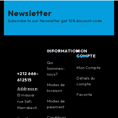
Newsletter
Subscribe to our Newsletter get 10% discount code
INFORMATION
MON
COMPTE
Qui
Mon Compte
Sommes-
+212 666-
nous?
Détails du
612515
compte
Modes de
Addresse
:
livraison
Favorite
El massar
Modes de
rue Safi.
paiement
Marrakech
Conditions