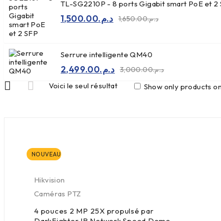
TL-SG2210P - 8 ports Gigabit smart PoE et 2
1,500.00
د.م.
1,650.00
د.م.
Le
Le
prix
prix
initial
actuel
était :
est :
Serrure intelligente QM40
د.م.1,500.00.
د.م.1,650.00.
2,499.00
د.م.
3,000.00
د.م.
Le
Le
prix
prix
Voici le seul résultat
Show only products on
initial
actuel
était :
est :
د.م.3,000.00.
د.م.2,499.00.
NOUVEAU
Hikvision
Caméras PTZ
4 pouces 2 MP 25X propulsé par
DarkFighter IR Network Speed Dome