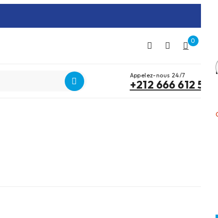
0
0
Appelez-nous 24/7
+212 666 612 515