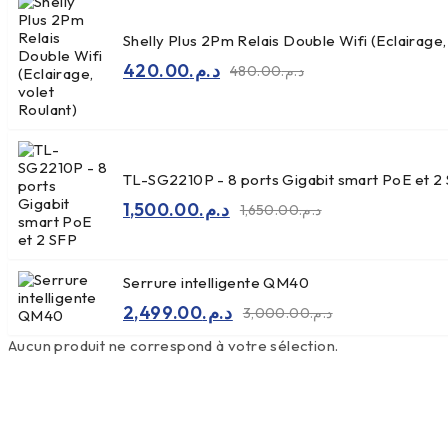
était :
est :
د.م.400.00.
د.م.300.00.
Shelly Plus 2Pm Relais Double Wifi (Eclairage,
420.00
د.م.
480.00
د.م.
Le
Le
prix
prix
initial
actuel
était :
est :
د.م.480.00.
د.م.420.00.
TL-SG2210P - 8 ports Gigabit smart PoE et 2
1,500.00
د.م.
1,650.00
د.م.
Le
Le
prix
prix
initial
actuel
était :
est :
Serrure intelligente QM40
د.م.1,500.00.
د.م.1,650.00.
2,499.00
د.م.
3,000.00
د.م.
Le
Le
prix
prix
Aucun produit ne correspond à votre sélection.
initial
actuel
était :
est :
د.م.3,000.00.
د.م.2,499.00.