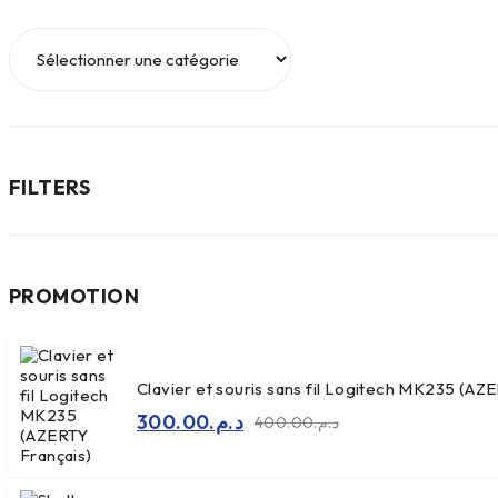
FILTERS
PROMOTION
Clavier et souris sans fil Logitech MK235 (AZ
300.00
د.م.
400.00
د.م.
Le
Le
prix
prix
initial
actuel