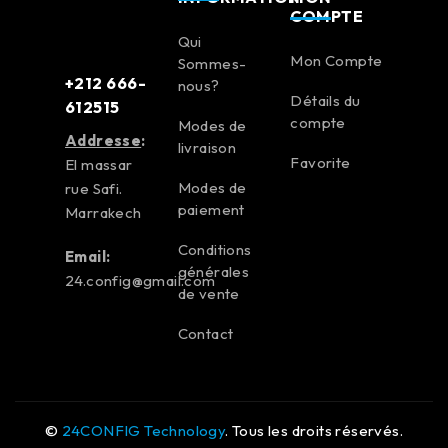
COMPTE
Qui
Mon Compte
Sommes-
+212 666-
nous?
Détails du
612515
compte
Modes de
Addresse
:
livraison
Favorite
El massar
Modes de
rue Safi.
paiement
Marrakech
Conditions
Email:
générales
24.config@gmail.com
de vente
Contact
©
24CONFIG Technology
. Tous les droits réservés.