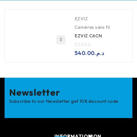
EZVIZ
Caméras sans fil
EZVIZ C6CN
sur 5
540.00
د.م.
Newsletter
Subscribe to our Newsletter get 10% discount code
INFORMATION
MON