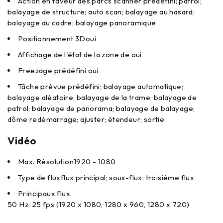
Action en faveur des parcs
scanner prédéfini; patrol;
balayage de structure; auto scan; balayage au hasard;
balayage du cadre; balayage panoramique
Positionnement 3D
oui
Affichage de l'état de la zone de
oui
Freezage prédéfini
oui
Tâche prévue
prédéfini; balayage automatique;
balayage aléatoire; balayage de la trame; balayage de
patrol; balayage de panorama; balayage de balayage;
dôme redémarrage; ajuster; étendeur; sortie
Vidéo
Max. Résolution
1920 - 1080
Type de flux
flux principal; sous-flux; troisième flux
Principaux flux
50 Hz: 25 fps (1920 x 1080, 1280 x 960, 1280 x 720)