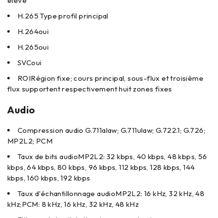
élevé
H.265 Type
profil principal
H.264
oui
H.265
oui
SVC
oui
ROI
Région fixe; cours principal, sous-flux et troisième
flux supportent respectivement huit zones fixes
Audio
Compression audio
G.711alaw; G.711ulaw; G.722.1; G.726;
MP2L2; PCM
Taux de bits audio
MP2L2: 32 kbps, 40 kbps, 48 kbps, 56
kbps, 64 kbps, 80 kbps, 96 kbps, 112 kbps, 128 kbps, 144
kbps, 160 kbps, 192 kbps
Taux d'échantillonnage audio
MP2L2: 16 kHz, 32 kHz, 48
kHz;PCM: 8 kHz, 16 kHz, 32 kHz, 48 kHz