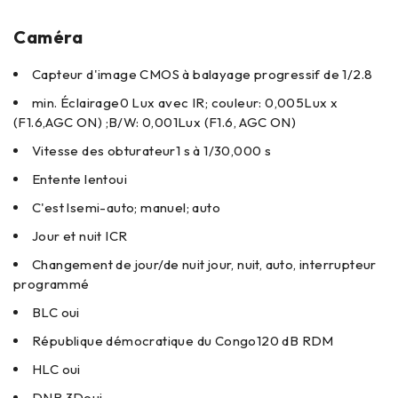
Caméra
Capteur d'image
CMOS à balayage progressif de 1/2.8
min. Éclairage
0 Lux avec IR; couleur: 0,005Lux x
(F1.6,AGC ON) ;B/W: 0,001Lux (F1.6, AGC ON)
Vitesse des obturateur
1 s à 1/30,000 s
Entente lent
oui
C'est l
semi-auto; manuel; auto
Jour et nuit
ICR
Changement de jour/de nuit
jour, nuit, auto, interrupteur
programmé
BLC
oui
République démocratique du Congo
120 dB RDM
HLC
oui
DNR 3D
oui