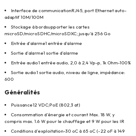
Interface de communication
RJ45, port Ethernet auto-
adaptif 10M/100M
Stockage à bord
supporter les cartes
microSD/microSDHC/microSDXC; jusqu'à 256 Go
Entrée d'alarme
1 entrée d'alarme
Sortie d'alarme
1 sortie d'alarme
Entrée audio
1 entrée audio, 2,0 à 2,4 Vp-p, 1k Ohm-100%
Sortie audio
1 sortie audio, niveau de ligne, impédance:
600
Généralités
Puissance
12 VDC;PoE (802,3 at)
Consommation d'énergie et courant
Max. 18 W, y
compris max. 1.6 W pour le chauffage et 9 W pour les IR
Conditions d'exploitation
-30 oC à 65 oC (-22 oF à 149