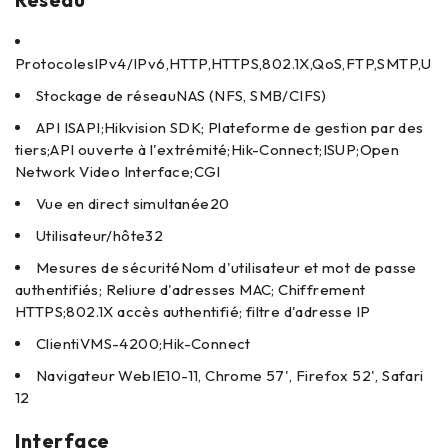
Protocoles
IPv4/IPv6,HTTP,HTTPS,802.1X,QoS,FTP,SMTP,U
Stockage de réseau
NAS (NFS, SMB/CIFS)
API
ISAPI;Hikvision SDK; Plateforme de gestion par des
tiers;API ouverte à l'extrémité;Hik-Connect;ISUP;Open
Network Video Interface;CGI
Vue en direct simultanée
20
Utilisateur/hôte
32
Mesures de sécurité
Nom d'utilisateur et mot de passe
authentifiés; Reliure d'adresses MAC; Chiffrement
HTTPS;802.1X accès authentifié; filtre d'adresse IP
Client
iVMS-4200;Hik-Connect
Navigateur Web
IE10-11, Chrome 57', Firefox 52', Safari
12
Interface