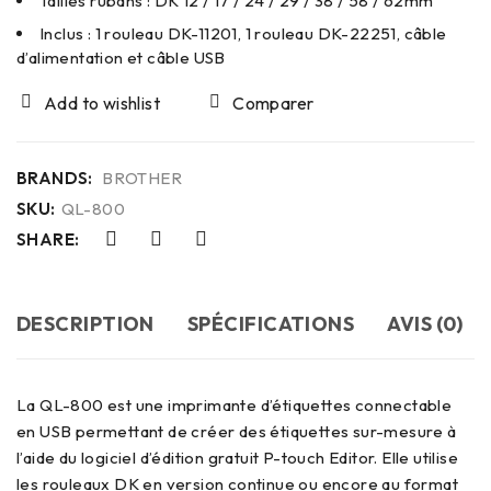
Tailles rubans : DK 12 / 17 / 24 / 29 / 38 / 58 / 62mm
Inclus : 1 rouleau DK-11201, 1 rouleau DK-22251, câble
d’alimentation et câble USB
Comparer
BRANDS:
BROTHER
SKU:
QL-800
SHARE:
DESCRIPTION
SPÉCIFICATIONS
AVIS (0)
La QL-800 est une imprimante d’étiquettes connectable
en USB permettant de créer des étiquettes sur-mesure à
l’aide du logiciel d’édition gratuit P-touch Editor. Elle utilise
les rouleaux DK en version continue ou encore au format