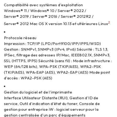
Compatibilité avec systèmes d'exploitation
Windows® 11 / Windows® 10 / Server® 2022 /
Server® 2019 / Server® 2016 / Server® 2012R2 /
2
Server® 2012 Mac OS X version 10.13 et ultérieures Linux
Protocole réseau
Impression : TCP/IP (LPD/Port9100/IPP/IPPS/WSD)
Gestion : SNMPv1, SNMPv3 (IPv4, IPv6) Sécurité : TLS 1.3,
IPSec, filtrage des adresses IP/Mac, IEEE802.1X, SNMPv3,
SSL (HTTPS, IPPS) Sécurité (sans fil) : Mode infrastructure :
WEP (64/128 bits), WPA-PSK (TKIP/AES), WPA2-PSK
(TKIP/AES), WPA-EAP (AES), WPA2-EAP (AES) Mode point
d'accès : WPA2-PSK (AES)
Gestion du logiciel et de l'imprimante
Interface Utilisateur Distante (RUI), Gestion d'ID de
service, Outil d'indication d'état du toner, Console de
gestion pour entreprise iW : logiciel serveur pour la
gestion centralisée d'un parc d'équipements