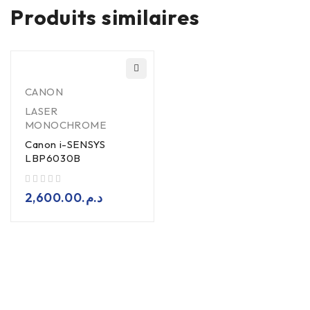
Produits similaires
CANON
LASER
MONOCHROME
Canon i-SENSYS
LBP6030B
sur 5
2,600.00
د.م.