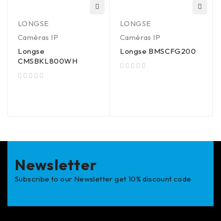
LONGSE
LONGSE
Caméras IP
Caméras IP
Longse
Longse BMSCFG200
CMSBKL800WH
sur 5
sur 5
Newsletter
Subscribe to our Newsletter get 10% discount code