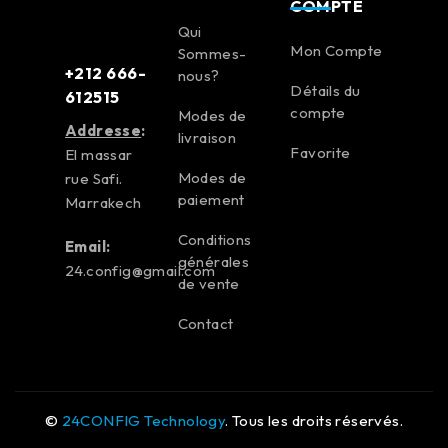
COMPTE
Qui
Mon Compte
Sommes-
+212 666-
nous?
Détails du
612515
compte
Modes de
Addresse
:
livraison
Favorite
El massar
Modes de
rue Safi.
paiement
Marrakech
Conditions
Email:
générales
24.config@gmail.com
de vente
Contact
©
24CONFIG Technology
. Tous les droits réservés.