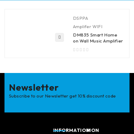
DSPPA
Amplifer WIFI
DM835 Smart Home
on Wall Music Amplifier
sur 5
Newsletter
Subscribe to our Newsletter get 10% discount code
INFORMATION
MON