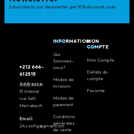
Subscribe to our Newsletter get 10% discount code
INFORMATION
MON
COMPTE
Qui
Mon Compte
Sommes-
+212 666-
nous?
Détails du
612515
compte
Modes de
Addresse
:
livraison
Favorite
El massar
Modes de
rue Safi.
paiement
Marrakech
Conditions
Email:
générales
24.config@gmail.com
de vente