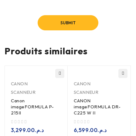
Produits similaires
CANON
CANON
SCANNEUR
SCANNEUR
Canon
CANON
imageFORMULA P-
imageFORMULA DR-
215II
C225 W II
sur 5
sur 5
3,299.00
د.م.
6,599.00
د.م.