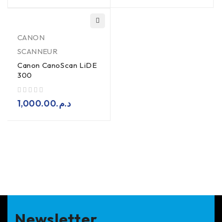
CANON
SCANNEUR
Canon CanoScan LiDE
300
sur 5
1,000.00
د.م.
Newsletter