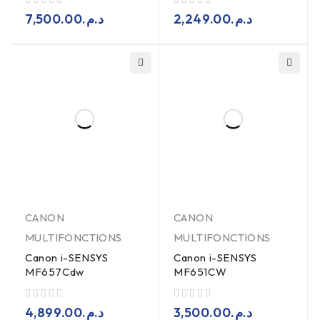
sur 5
sur 5
7,500.00
د.م.
2,249.00
د.م.
CANON
CANON
MULTIFONCTIONS
MULTIFONCTIONS
Canon i-SENSYS
Canon i-SENSYS
MF657Cdw
MF651CW
sur 5
sur 5
4,899.00
د.م.
3,500.00
د.م.