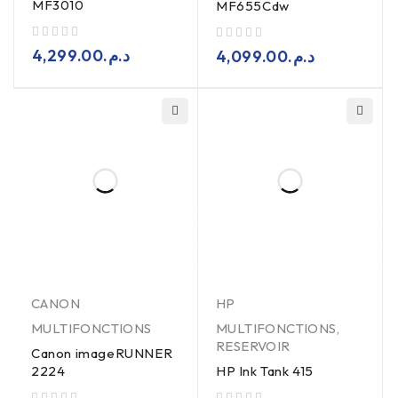
MF3010
MF655Cdw
sur 5
sur 5
4,299.00
د.م.
4,099.00
د.م.
CANON
HP
MULTIFONCTIONS
MULTIFONCTIONS
,
RESERVOIR
Canon imageRUNNER
2224
HP Ink Tank 415