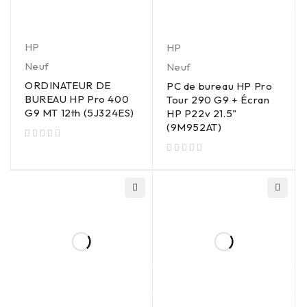
HP
HP
Neuf
Neuf
ORDINATEUR DE
PC de bureau HP Pro
BUREAU HP Pro 400
Tour 290 G9 + Écran
G9 MT 12th (5J324ES)
HP P22v 21.5"
(9M952AT)
sur 5
sur 5