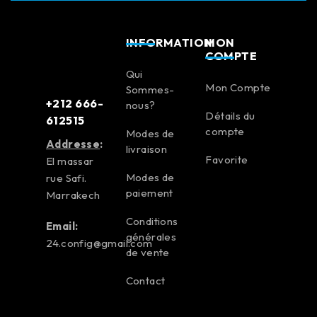
INFORMATION
MON
COMPTE
Qui
Mon Compte
Sommes-
+212 666-
nous?
Détails du
612515
compte
Modes de
Addresse
:
livraison
Favorite
El massar
Modes de
rue Safi.
paiement
Marrakech
Conditions
Email:
générales
24.config@gmail.com
de vente
Contact