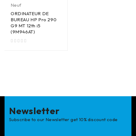
Neuf
ORDINATEUR DE
BUREAU HP Pro 290
G9 MT 12th i5
(9M946AT)
sur 5
Newsletter
Subscribe to our Newsletter get 10% discount code