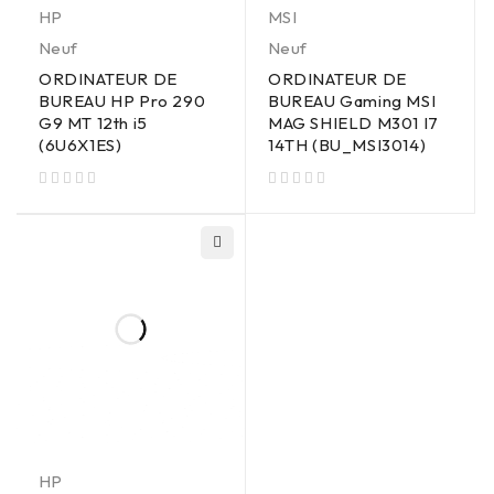
HP
MSI
Neuf
Neuf
ORDINATEUR DE
ORDINATEUR DE
BUREAU HP Pro 290
BUREAU Gaming MSI
G9 MT 12th i5
MAG SHIELD M301 I7
(6U6X1ES)
14TH (BU_MSI3014)
sur 5
sur 5
HP