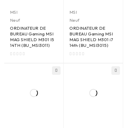
MSI
MSI
Neuf
Neuf
ORDINATEUR DE
ORDINATEUR DE
BUREAU Gaming MSI
BUREAU Gaming MSI
MAG SHIELD M301 I5
MAG SHIELD M301 i7
14TH (BU_MSI3011)
14th (BU_MSI3015)
sur 5
sur 5