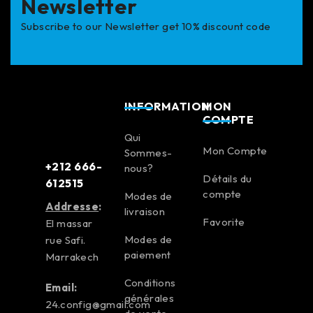
Newsletter
Subscribe to our Newsletter get 10% discount code
INFORMATION
MON
COMPTE
Qui
Mon Compte
Sommes-
+212 666-
nous?
Détails du
612515
compte
Modes de
Addresse
:
livraison
Favorite
El massar
Modes de
rue Safi.
paiement
Marrakech
Conditions
Email:
générales
24.config@gmail.com