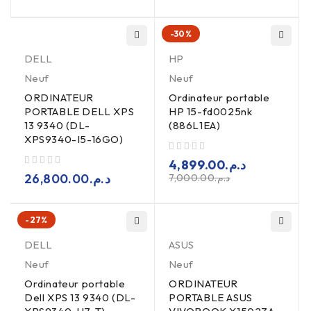
-30%
DELL
HP
Neuf
Neuf
ORDINATEUR
Ordinateur portable
PORTABLE DELL XPS
HP 15-fd0025nk
13 9340 (DL-
(886L1EA)
XPS9340-I5-16GO)
sur 5
4,899.00
د.م.
sur 5
26,800.00
د.م.
7,000.00
د.م.
-27%
DELL
ASUS
Neuf
Neuf
Ordinateur portable
ORDINATEUR
Dell XPS 13 9340 (DL-
PORTABLE ASUS