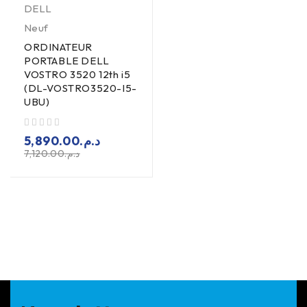
DELL
Neuf
ORDINATEUR
PORTABLE DELL
VOSTRO 3520 12th i5
(DL-VOSTRO3520-I5-
UBU)
sur 5
5,890.00
د.م.
7,120.00
د.م.