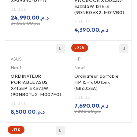
XPS9340-U7-T)
VIVOBOOK X1502ZA-
EJ1235W 12th i3
(90NB0VX2-M01VB0)
sur 5
24,990.00
د.م.
34,020.00
د.م.
sur 5
4,390.00
د.م.
-22%
ASUS
HP
Neuf
Neuf
ORDINATEUR
Ordinateur portable
PORTABLE ASUS
HP 15-fc0015nk
X415EP-EK373W
(886J5EA)
(90NB0TU2-M007F0)
sur 5
7,690.00
د.م.
sur 5
8,500.00
د.م.
9,800.00
د.م.
-17%