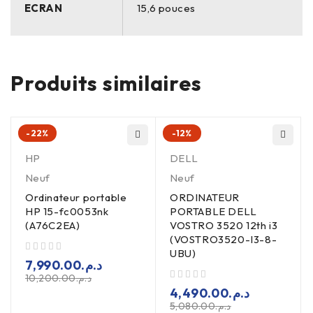
ECRAN
15,6 pouces
Produits similaires
-22%
-12%
HP
DELL
Neuf
Neuf
Ordinateur portable
ORDINATEUR
HP 15-fc0053nk
PORTABLE DELL
(A76C2EA)
VOSTRO 3520 12th i3
(VOSTRO3520-I3-8-
UBU)
sur 5
7,990.00
د.م.
10,200.00
د.م.
sur 5
4,490.00
د.م.
5,080.00
د.م.