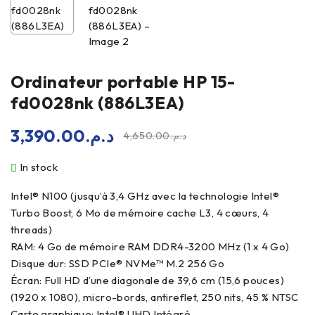
Ordinateur portable HP 15-
fd0028nk (886L3EA)
3,390.00
د.م.
4,650.00
د.م.
In stock
Intel® N100 (jusqu’à 3,4 GHz avec la technologie Intel®
Turbo Boost, 6 Mo de mémoire cache L3, 4 cœurs, 4
threads)
RAM: 4 Go de mémoire RAM DDR4-3200 MHz (1 x 4 Go)
Disque dur: SSD PCIe® NVMe™ M.2 256 Go
Écran: Full HD d’une diagonale de 39,6 cm (15,6 pouces)
(1920 x 1080), micro-bords, antireflet, 250 nits, 45 % NTSC
Carte graphique: Intel® UHD Intégré