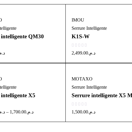
O
IMOU
telligente
Serrure Intelligente
 intelligente QM30
K1S-W
sur 5
د..
2,499.00
د.م.
O
MOTAXO
telligente
Serrure Intelligente
intelligente X5
Serrure intelligente X5 M
sur 5
د..
–
1,700.00
د.م.
1,500.00
د.م.