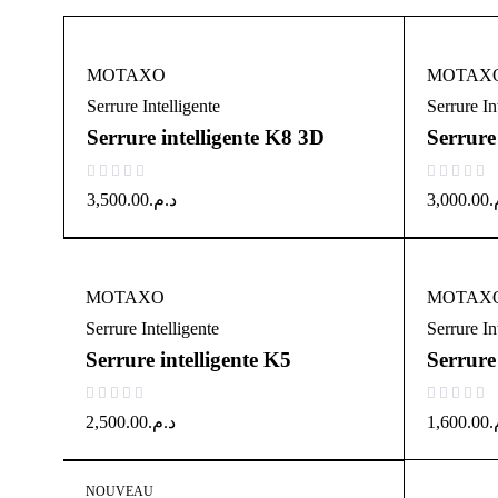
MOTAXO
MOTAX
Serrure Intelligente
Serrure In
Serrure intelligente K8 3D
Serrure
sur 5
sur 5
3,500.00
د.م.
3,000.00
م
MOTAXO
MOTAX
Serrure Intelligente
Serrure In
Serrure intelligente K5
Serrure 
sur 5
sur 5
2,500.00
د.م.
1,600.00
م
NOUVEAU