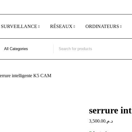
 SURVEILLANCE
RÉSEAUX
ORDINATEURS
errure intelligente K5 CAM
serrure in
3,500.00
د.م.