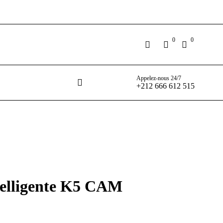
0
0
Appelez-nous 24/7
+212 666 612 515
telligente K5 CAM