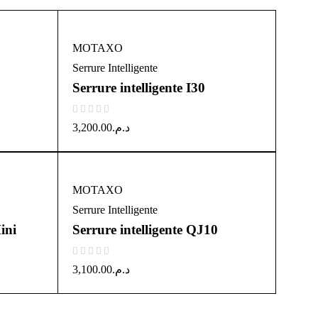
MOTAXO
Serrure Intelligente
Serrure intelligente I30
sur 5
3,200.00
د.م.
MOTAXO
Serrure Intelligente
ini
Serrure intelligente QJ10
sur 5
3,100.00
د.م.