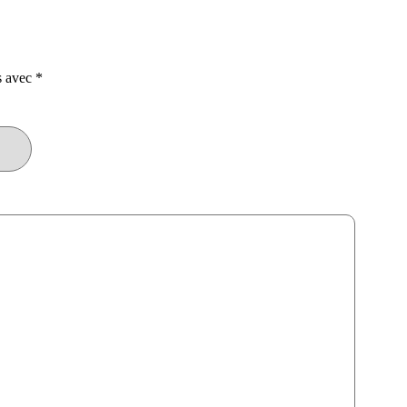
s avec
*