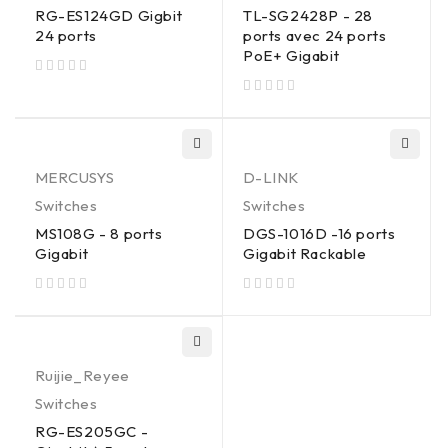
RG-ES124GD Gigbit
TL-SG2428P - 28
24 ports
ports avec 24 ports
PoE+ Gigabit
sur 5
sur 5
MERCUSYS
D-LINK
Switches
Switches
MS108G - 8 ports
DGS-1016D -16 ports
Gigabit
Gigabit Rackable
sur 5
sur 5
Ruijie_Reyee
Switches
RG-ES205GC -