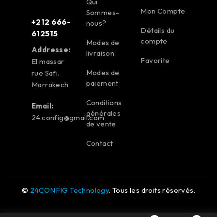
Qui
Mon Compte
Sommes-
+212 666-
nous?
Détails du
612515
compte
Modes de
Addresse
:
livraison
Favorite
El massar
Modes de
rue Safi.
paiement
Marrakech
Conditions
Email:
générales
24.config@gmail.com
de vente
Contact
©
24CONFIG Technology
. Tous les droits réservés.