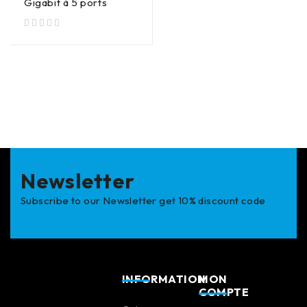
Gigabit à 5 ports
sur 5
Newsletter
Subscribe to our Newsletter get 10% discount code
INFORMATION
MON
COMPTE