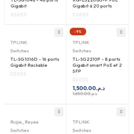
Gigabit
Gigabit à 20 ports
sur 5
sur 5
-9%
TPLINK
TPLINK
Switches
Switches
TL-SG1016D - 16 ports
TL-SG2210P - 8 ports
Gigabit Rackable
Gigabit smart PoE et 2
SFP
sur 5
sur 5
1,500.00
د.م.
1,650.00
د.م.
Ruijie_Reyee
TPLINK
Switches
Switches