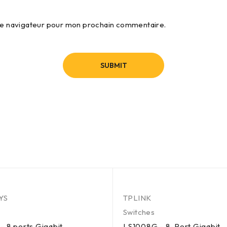
 le navigateur pour mon prochain commentaire.
YS
TPLINK
Switches
 8 ports Gigabit
LS1008G - 8-Port Gigabit