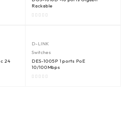
Rackable
sur 5
D-LINK
Switches
ec 24
DES-1005P 1 ports PoE
10/100Mbps
sur 5