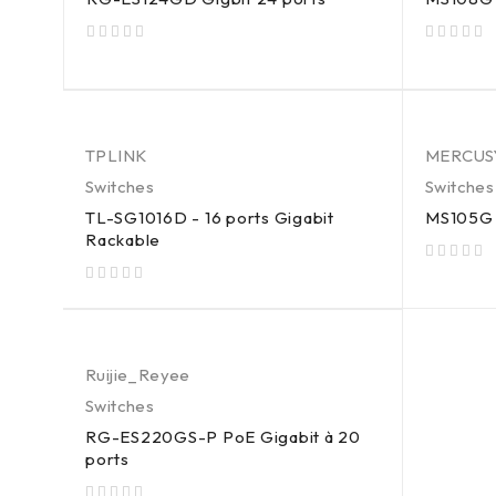
sur 5
sur 5
TPLINK
MERCUS
Switches
Switches
TL-SG1016D - 16 ports Gigabit
MS105G -
Rackable
sur 5
sur 5
Ruijie_Reyee
Switches
RG-ES220GS-P PoE Gigabit à 20
ports