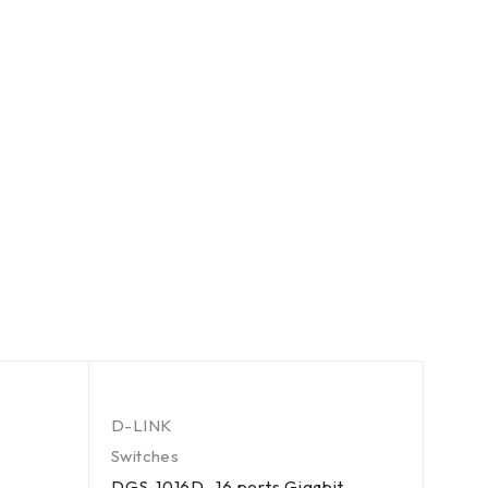
D-LINK
Switches
DGS-1016D -16 ports Gigabit