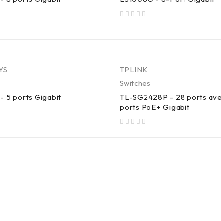
sur 5
YS
TPLINK
Switches
 5 ports Gigabit
TL-SG2428P - 28 ports av
ports PoE+ Gigabit
sur 5