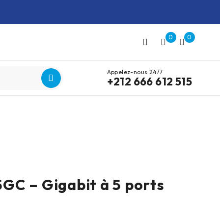
0
0
Appelez-nous 24/7
+212 666 612 515
C – Gigabit à 5 ports