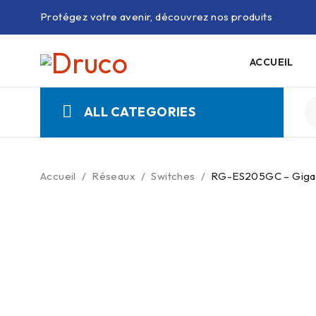
Protégez votre avenir, découvrez nos produits
ACCUEIL
ALL CATEGORIES
Accueil
/
Réseaux
/
Switches
/
RG-ES205GC – Gigabi