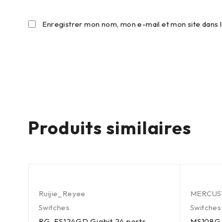
Enregistrer mon nom, mon e-mail et mon site dans
Produits similaires
Ruijie_Reyee
MERCUS
Switches
Switches
RG-ES124GD Gigbit 24 ports
MS108G -