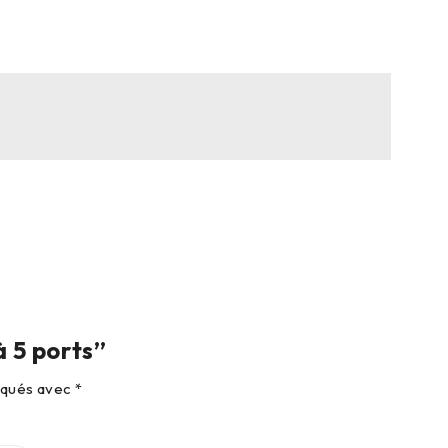
 5 ports”
diqués avec
*