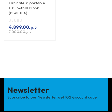
Ordinateur portable
HP 15-fd0025nk
(886L1EA)
sur 5
4,899.00
د.م.
7,000.00
د.م.
Newsletter
Subscribe to our Newsletter get 10% discount code