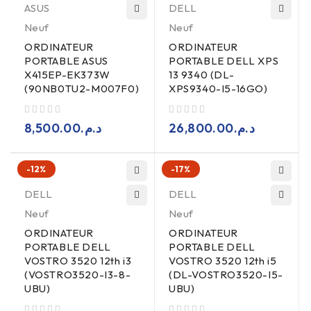
ASUS
DELL
Neuf
Neuf
ORDINATEUR
ORDINATEUR
PORTABLE ASUS
PORTABLE DELL XPS
X415EP-EK373W
13 9340 (DL-
(90NB0TU2-M007F0)
XPS9340-I5-16GO)
sur 5
sur 5
8,500.00
د.م.
26,800.00
د.م.
-12%
-17%
DELL
DELL
Neuf
Neuf
ORDINATEUR
ORDINATEUR
PORTABLE DELL
PORTABLE DELL
VOSTRO 3520 12th i3
VOSTRO 3520 12th i5
(VOSTRO3520-I3-8-
(DL-VOSTRO3520-I5-
UBU)
UBU)