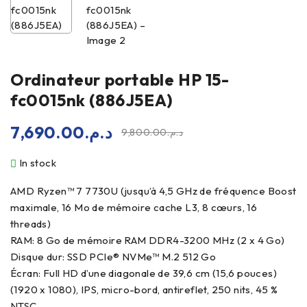
Ordinateur portable HP 15-
fc0015nk (886J5EA)
7,690.00
د.م.
9,800.00
د.م.
In stock
AMD Ryzen™ 7 7730U (jusqu’à 4,5 GHz de fréquence Boost
maximale, 16 Mo de mémoire cache L3, 8 cœurs, 16
threads)
RAM: 8 Go de mémoire RAM DDR4-3200 MHz (2 x 4 Go)
Disque dur: SSD PCIe® NVMe™ M.2 512 Go
Écran: Full HD d’une diagonale de 39,6 cm (15,6 pouces)
(1920 x 1080), IPS, micro-bord, antireflet, 250 nits, 45 %
NTSC