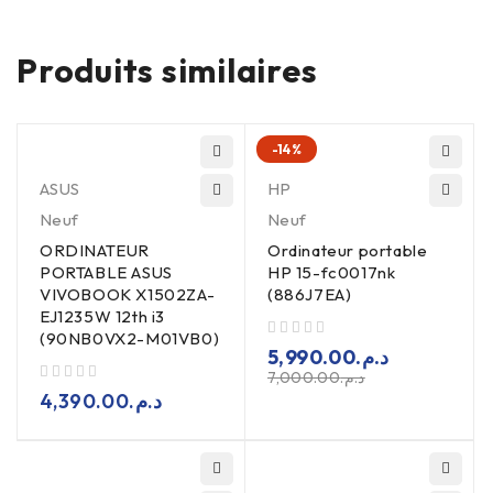
Produits similaires
-14%
ASUS
HP
Neuf
Neuf
ORDINATEUR
Ordinateur portable
PORTABLE ASUS
HP 15-fc0017nk
VIVOBOOK X1502ZA-
(886J7EA)
EJ1235W 12th i3
(90NB0VX2-M01VB0)
sur 5
5,990.00
د.م.
7,000.00
د.م.
sur 5
4,390.00
د.م.