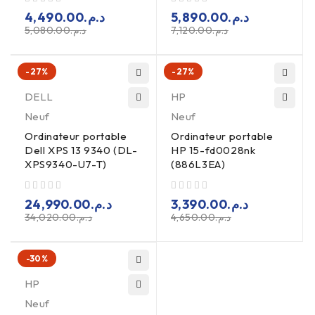
sur 5
sur 5
4,490.00
د.م.
5,890.00
د.م.
5,080.00
د.م.
7,120.00
د.م.
-27%
-27%
DELL
HP
Neuf
Neuf
Ordinateur portable
Ordinateur portable
Dell XPS 13 9340 (DL-
HP 15-fd0028nk
XPS9340-U7-T)
(886L3EA)
sur 5
sur 5
24,990.00
د.م.
3,390.00
د.م.
34,020.00
د.م.
4,650.00
د.م.
-30%
HP
Neuf